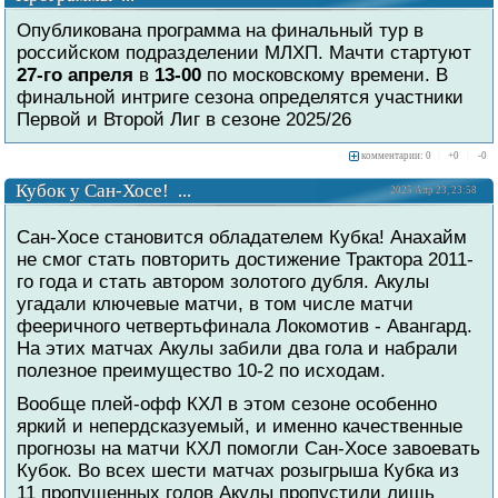
Опубликована программа на финальный тур в
российском подразделении МЛХП. Мачти стартуют
27-го апреля
в
13-00
по московскому времени. В
финальной интриге сезона определятся участники
Первой и Второй Лиг в сезоне 2025/26
комментарии: 0
|
+
0
|
-
0
Кубок у Сан-Хосе! ...
2025 Апр 23, 23:58
Сан-Хосе становится обладателем Кубка! Анахайм
не смог стать повторить достижение Трактора 2011-
го года и стать автором золотого дубля. Акулы
угадали ключевые матчи, в том числе матчи
фееричного четвертьфинала Локомотив - Авангард.
На этих матчах Акулы забили два гола и набрали
полезное преимущество 10-2 по исходам.
Вообще плей-офф КХЛ в этом сезоне особенно
яркий и непердсказуемый, и именно качественные
прогнозы на матчи КХЛ помогли Сан-Хосе завоевать
Кубок. Во всех шести матчах розыгрыша Кубка из
11 пропущенных голов Акулы пропустили лишь