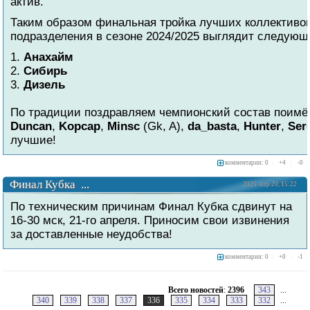
актив.
Таким образом финальная тройка лучших коллективов
подразделения в сезоне 2024/2025 выглядит следующ
1.
Анахайм
2.
Сибирь
3.
Дизель
По традиции поздравляем чемпионский состав поимё
Duncan
,
Kopcap
,
Minsc
(Gk, A),
da_basta
,
Hunter
,
Ser
лучшие!
комментарии: 0
|
+
4
|
-
0
Финал Кубка ...
2025 Апр 20, 15:22
По техническим причинам Финал Кубка сдвинут на
16-30 мск, 21-го апреля. Приносим свои извинения
за доставленные неудобства!
комментарии: 0
|
+
0
|
-
1
Всего новостей
:
2396
343
...
340
339
338
337
336
335
334
333
332
...