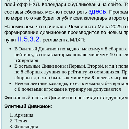
плей-офф НХЛ. Календари обубликованы на сайте. Т
здесь
составы сборных можно посмотреть
. Програ
по мере того как будет опубликова календарь второго
Напоминаем, что начиная с Чемпионата Мира 2025-го 
формирование дивизионов производится по новым пр
II.5.3.2.
пункт
регламента МЛХП:
В Элитный Дивизион попадают максимум 8 сборных 
рейтингу, в состав которых попало минимум
10
полев
и
2
вратаря
В остальные Дивизионы (Первый, Второй, и т.д.) по
по 8 сборных лучших по рейтингу из оставшихся. При
сборных должно быть как минимум
8
полевых игроко
Некомплектные команды, то есть команды без вратаря
с 8 полевыми игроками к турниру не допускаются
Финальный состав Дивизионов выглядит следующим 
Элитный Дивизион
:
Армения
Чехия
Финляндия