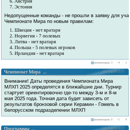
Австрия
Эстония
Недопущенные команды - не прошли в заявку для уча
Чемпионате Мира по новым правилам:
Швеция - нет вратаря
Норвегия - 7 полевых
Литва - нет вратаря
Польша - 5 полевых игроков
Ирландия - нет вратаря
комментарии: 3
|
+
4
|
-
1
Чемпионат Мира ...
2025 Апр 29, 11:37
Внимание! Даты проведения Чемпионата Мира
МЛХП 2025 определятся в ближайшие дни. Турнир
стартует ориентировочно где-то между 3-м и 8-м
мая 2025 года. Точная дата будет зависеть от
результатов бронзовой серии Керамин - Гомель в
белорусском подразделении МЛХП
комментарии: 0
|
+
1
|
-
0
Программы ...
2025 Апр 24, 01:37