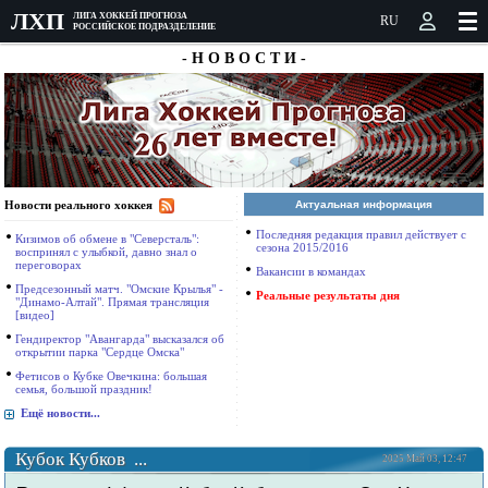
ЛXП
ЛИГА ХОККЕЙ ПРОГНОЗА
РОССИЙСКОЕ ПОДРАЗДЕЛЕНИЕ
- Н О В О С Т И -
Новости реального хоккея
Актуальная информация
Последняя редакция правил действует с
Кизимов об обмене в "Северсталь":
сезона 2015/2016
воспринял с улыбкой, давно знал о
переговорах
Вакансии в командах
Предсезонный матч. "Омские Крылья" -
Реальные результаты дня
"Динамо-Алтай". Прямая трансляция
[видео]
Гендиректор "Авангарда" высказался об
открытии парка "Сердце Омска"
Фетисов о Кубке Овечкина: большая
семья, большой праздник!
Ещё новости...
Кубок Кубков ...
2025 Май 03, 12:47