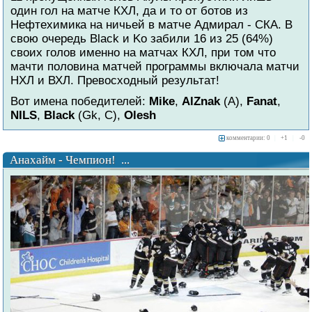
один гол на матче КХЛ, да и то от ботов из
Нефтехимика на ничьей в матче Адмирал - СКА. В
свою очередь Black и Ko забили 16 из 25 (64%)
своих голов именно на матчах КХЛ, при том что
мачти половина матчей программы включала матчи
НХЛ и ВХЛ. Превосходный результат!
Вот имена победителей:
Mike
,
AlZnak
(A),
Fanat
,
NILS
,
Black
(Gk, C),
Olesh
комментарии: 0
|
+
1
|
-
0
Анахайм - Чемпион! ...