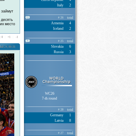
Italy
2
 займут
total
# 26
11
 десять
Armenia
4
 их место
Iceland
2
: 0
|
+
1
|
-
1
total
# 25
9
Slovakia
6
ай 24, 00:31
Russia
3
WC26
7-th round
total
# 28
Germany
1
Latvia
8
total
# 27