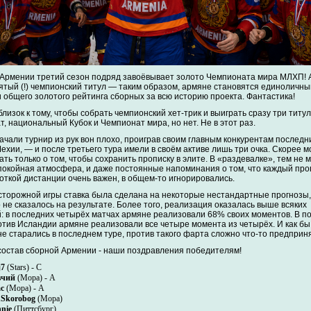
Армении третий сезон подряд завоёвывает золото Чемпионата мира МЛХП! 
пятый (!) чемпионский титул — таким образом, армяне становятся единоличн
 общего золотого рейтинга сборных за всю историю проекта. Фантастика!
лизок к тому, чтобы собрать чемпионский хет-трик и выиграть сразу три титу
, национальный Кубок и Чемпионат мира, но нет. Не в этот раз.
ачали турнир из рук вон плохо, проиграв своим главным конкурентам последн
ехии, — и после третьего тура имели в своём активе лишь три очка. Скорее 
ть только о том, чтобы сохранить прописку в элите. В «раздевалке», тем не 
покойная атмосфера, и даже постоянные напоминания о том, что каждый про
роткой дистанции очень важен, в общем-то игнорировались.
сторожной игры ставка была сделана на некоторые нестандартные прогнозы, 
 не сказалось на результате. Более того, реализация оказалась выше всяких
: в последних четырёх матчах армяне реализовали 68% своих моментов. В п
отив Исландии армяне реализовали все четыре момента из четырёх. И как бы
не старались в последнем туре, против такого фарта сложно что-то предприня
состав сборной Армении - наши поздравления победителям!
j7
(Stars) - C
вчий
(Мора) - A
с
(Мора) - A
Skorobog
(Мора)
nie
(Питтсбург)