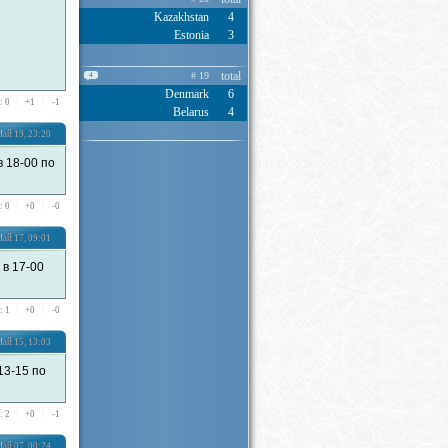
Kazakhstan
4
Estonia
3
total
# 19
4
Denmark
6
: 0
|
+
1
|
-
1
Belarus
4
ай 19, 23:20
 18-00 по
: 0
|
+
0
|
-
0
ай 17, 09:01
в 17-00
: 1
|
+
0
|
-
0
ай 15, 13:03
13-15 по
: 2
|
+
0
|
-
1
ай 07, 00:24