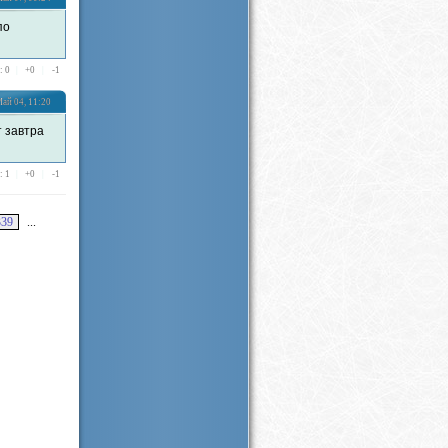
по
: 0
|
+
0
|
-
1
ай 04, 11:20
 завтра
: 1
|
+
0
|
-
1
339
...