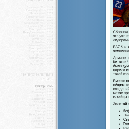
КУБОК КУБКОВ
Айлендерс
- 2024
(Blr)
Питтсбург
- 2023
(Rus)
Дизель
- 2022
(Rus)
Питтсбург
- 2021
(Rus)
ХК Сочи
- 2020
(Rus)
Химволокно
- 2019
(Blr)
Бульдогз
- 2018
(Blr)
Трактор
- 2017
(Rus)
Cборная 
Нью Джерси
- 2016
(Rus)
Энергия
- 2015
это уже 
(Rus)
Ветра
- 2014
(Blr)
лидерами
Мора
- 2013
(Rus)
Анахайм
- 2012
(Rus)
BAZ был б
Трактор
- 2011
(Rus)
чемпионат
Энергия
- 2010
(Rus)
Уния
- 2009
(Blr)
Армяне н
Детройт
- 2008
(Rus)
Уния
- 2007
(Blr)
Китаю и Ч
Мальме
- 2006
(Blr)
было дума
царила с
такой ко
НАЦИОНАЛЬНЫЙ
КУБОК
Вместо о
общем-то
Трактор - 2025
ожиданий
Сан-Хосе - 2024
Питтсбург - 2023
матче пр
Дизель - 2022
китайцы 
Питтсбург - 2021
ХК Сочи - 2020
Золотой 
Торпедо УКа - 2019
МоДо - 2018
Ser
Трактор - 2017
Нью Джерси - 2016
Ло
Энергия - 2015
Ста
Локомотив - 2014
Den
Мора - 2013
Анахайм - 2012
Ron