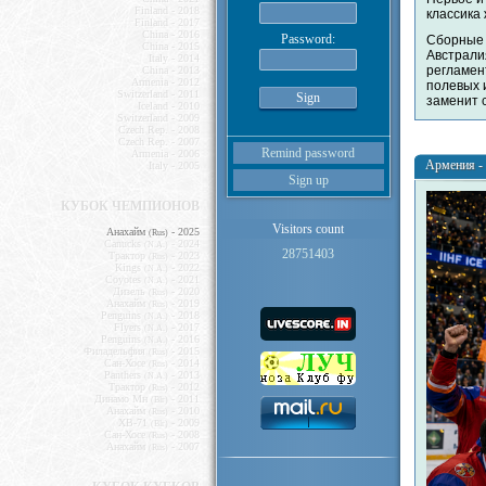
Finland - 2018
классика
Finland - 2017
China - 2016
Password:
Сборны
China - 2015
Австрали
Italy - 2014
регламен
China - 2013
Armenia - 2012
полевых 
Switzerland - 2011
заменит 
Iceland - 2010
Switzerland - 2009
Czech Rep. - 2008
Czech Rep. - 2007
Remind password
Armenia - 2006
Армения - 
Italy - 2005
Sign up
КУБОК ЧЕМПИОНОВ
Visitors count
Анахайм
- 2025
(Rus)
Canucks
- 2024
(N.A.)
28751403
Трактор
- 2023
(Rus)
Kings
- 2022
(N.A.)
Coyotes
- 2021
(N.A.)
Дизель
- 2020
(Rus)
Анахайм
- 2019
(Rus)
Penguins
- 2018
(N.A.)
Flyers
- 2017
(N.A.)
Penguins
- 2016
(N.A.)
Филадельфия
- 2015
(Rus)
Сан-Хоcе
- 2014
(Rus)
Panthers
- 2013
(N.A.)
Трактор
- 2012
(Rus)
Динамо Мн
- 2011
(Blr)
Анахайм
- 2010
(Rus)
ХВ-71
- 2009
(Blr)
Сан-Хоcе
- 2008
(Rus)
Анахайм
- 2007
(Rus)