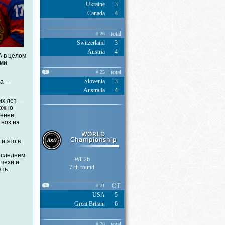
Ukraine
3
Canada
4
total
# 26
Switzerland
3
Austria
4
А в целом
ыми
total
# 25
5
Slovenia
3
ла —
Australia
4
их лет —
можно
менее,
гноз на
и это в
оследнем
WC26
 чехи и
7-th round
ть.
OT
# 21
6
USA
5
Great Britain
6
total
# 20