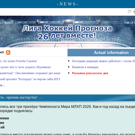
- N E W S -
ws
Actual information
т, что купил Porsche Cayenne
Последняя редакция правил действует с сезона 2
сделал тату в честь родного Мурманска
Вакансии в командах
шингтона": Ови неизменно сохраняет две вещи
Реальные результаты дня
ший проспект "Колорадо" по версии сайта НХЛ
и...
ть - признак мастерства! ...
2026 М
лись все три призёра Чемпионата Мира МЛХП 2026. Как и год назад на пьеде
порядке поднялись:
мения
хия
тай
третье место разделило всего одно очко, а судьба бронзы решилась по исход