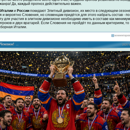
 жанра! Да, каждый прогноз действительно важен.
е
Италии
и
России
покидают Элитный дивизион, их место в следующем сезоне
я и вероятно Словения, но словенцам придётся для этого набрать состав - по
ту для участия в элитном дивизионе необходимо иметь в составе как минимум
игроков и двух вратарей. Если Словения не пройдёт по данным критериям, то
сборная Италии.
комментарии
Чемпион! ...
2026 М