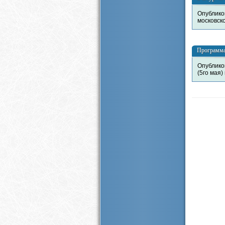
Опублико
московск
Программа 
Опублико
(5го мая)