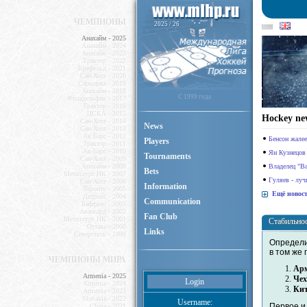
ЧЕМПИОНЫ
2025 / 26
Анахайм - 2025
Анахайм - 2024
Анахайм - 2023
Трактор - 2022
Крефельд - 2021
Сан-Хосе - 2020
Сарыарка - 2019
Анахайм - 2018
C 1999 года
Филадельфия - 2017
Трактор - 2016
ЦСКА - 2015
Hockey ne
Сан-Хосе - 2014
News
Сан-Хосе - 2013
Ак Барс - 2012
Бенсон жалее
Players
Трактор - 2011
Ак-Барс - 2010
Ян Кузнецов 
Tournaments
Сан-Хосе - 2009
Анахайм - 2008
Владелец "Ва
Bets
Металлург НК - 2007
Гуляев - луч
Сан-Хосе - 2006
Information
Торонто - 2005
Ещё новост
Детройт - 2004
Communication
Баффало - 2003
Авангард - 2002
Fan Club
Металлург НК - 2001
Стабильнос
Оттава - 2000
Links
Северсталь - 1999
Определи
в том же 
ЧЕМПИОНЫ МИРА
Ар
Armenia - 2025
Че
Login
Armenia - 2024
Ки
Armenia - 2023
Slovakia - 2022
Username:
Первое и 
China - 2021