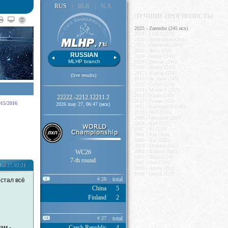
RUS
|
BLR
|
N.A.
ЛУЧШИЕ ПРОГНОЗИСТЫ
2025 - Zarembo (245 исх)
2024 - LUKA (274)
2023 - Торпедовец (264)
2022 - Омоновец (269)
2021 - Жека (259)
RUSSIAN
2020 - Sergan (248)
MLHP branch
2019 - Duncan (241)
2018 - Hunter (283)
2017 - Корсар (251)
(live results)
2016 - da_basta (245)
2015 - Coffey (233)
2014 - Mister T (237)
2013 - Юдин (249)
22222.-2212.12211.2
2012 - Роман (255)
015/2016
2026 may 27, 06:47 (мск)
2011 - Kochegar70 (248)
2010 - AKS (253)
2009 - Opossum (263)
2008 - Bob (257)
2007 - SJ (255)
2006 - Rid (264)
2005 - Rid (256)
2004 - Modano (260)
WC26
2003 - Bukster (185)
2002 - IIIypa (220)
7-th round
2001 - sled (193)
ай 27, 02:21
2000 - Артем (211)
1999 - Unreal (115)
total
# 28
стал всё
1
China
5
Finland
2
total
# 27
14
ам -
Czech Republic
4