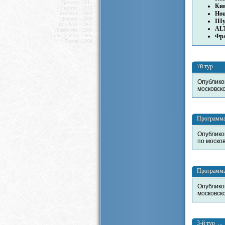
Трактор - 2011
Ки
Энергия - 2010
Ho
Питтсбург - 2009
Детройт - 2008
III
Сан-Хосе - 2007
AL
Локомотив - 2006
Торпедо УКа - 2005
Фр
Тампа - 2004
7й тур ...
Опублико
московск
Программа
Опублико
по моско
Программа
Опублико
московск
3-й тур ...