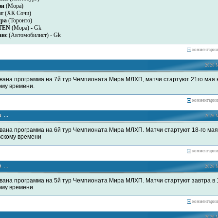
ви
(Мора)
ur
(ХК Сочи)
ypa
(Торонто)
TEN
(Мора) - Gk
анс
(Автомобилист) - Gk
комментарии
2026 М
вана программа на 7й тур Чемпионата Мира МЛХП, матчи стартуют 21го мая в
ому времени.
комментарии
 ...
2026 М
вана программа на 6й тур Чемпионата Мира МЛХП. Матчи стартуют 18-го мая 
вскому времени
комментарии
 ...
2026 М
вана программа на 5й тур Чемпионата Мира МЛХП. Матчи стартуют завтра в 
ому времени
комментарии
2026 М