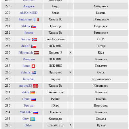
278
Амурка
Амур
Хабаровск
279
ALEX KIDD
Вегас
Казань
280
Батькович
Химик Вс
г.Раменское
281
Mikha
Трактор
Подольск
282
fosters
Химик Вс
Раменское
283
Gordey
Лос-Анджелес
С-Пб
284
disa57
ЦСК ВВС
Питер
285
Filimonich
Динамо Р
К
Riga
286
Макарон
ЦСК ВВС
Тольятти
287
Roma
ЦСК ВВС
Тольятти
288
chimik
Прогресс
К
Омск
289
KruaSan
Горняк
Петропавловск
290
moved23
Химик Вс
Череповец
291
shick
Вашингтон
Тольятти
292
niram
Рубин
Тюмень
293
Кроша
Югра
Новгород
294
VAD002
Нэшвил
Тольятти
295
Сват
Колорадо
Самара
296
Orlov
Шахтёр Пр
А
Кузня