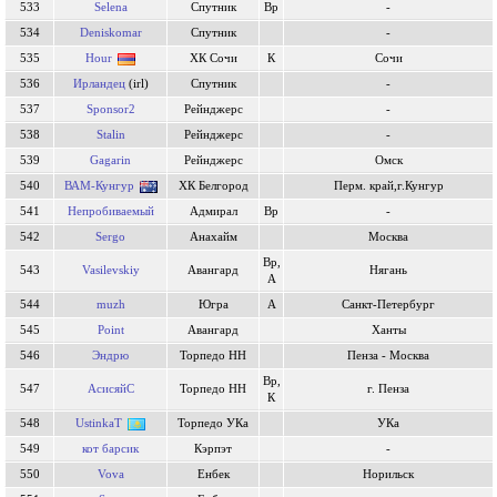
533
Selena
Спутник
Вр
-
534
Deniskomar
Спутник
-
535
Hour
ХК Сочи
К
Сочи
536
Ирландец
(irl)
Спутник
-
537
Sponsor2
Рейнджерс
-
538
Stalin
Рейнджерс
-
539
Gagarin
Рейнджерс
Омск
540
ВАМ-Кунгур
ХК Белгород
Перм. край,г.Кунгур
541
Непробиваемый
Адмирал
Вр
-
542
Sergo
Анахайм
Москва
Вр,
543
Vasilevskiy
Авангард
Нягань
А
544
muzh
Югра
А
Санкт-Петербург
545
Point
Авангард
Ханты
546
Эндрю
Торпедо НН
Пенза - Москва
Вр,
547
АсисяйC
Торпедо НН
г. Пенза
К
548
UstinkaT
Торпедо УКа
УКа
549
кот барсик
Кэрпэт
-
550
Vova
Енбек
Норильск