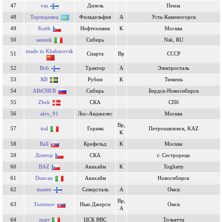
47
vas
Дизель
Пенза
48
Торпедовец
Филадельфия
А
Усть-Каменогорск
49
Keith
Нефтехимик
К
Москва
50
sannek
Сибирь
Nsk, RU
made in Khabarovsk
51
Спарта
Вр
СССР
52
Bob
Трактор
А
Электросталь
53
КВ
Рубин
К
Тюмень
54
ARtCHER
Сибирь
Бердск-Новосибирск
55
Zhek
СКА
СПб
56
alex_91
Лос-Анджелес
Москва
Вр,
57
tral
Горняк
Петропавловск, KAZ
К
58
Ball
Крефельд
К
Москва
59
Доктор
СКА
г. Сестрорецк
60
BAZ
Анахайм
К
Togliatty
61
Duncan
Анахайм
Новосибирск
62
master
Северсталь
А
Омск
Вр,
63
Tortunov
Нью Джерси
Омск
А
64
mart
ЦСК ВВС
Тольятти