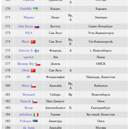
А
170
VladiMir
Кладно
Харьков
Вр,
171
Маракл
Лионс
Электрик
А
172
Julia Payne
Бостон
Санкт-Петербург
173
NILS
Сан-Хосе
Усть-Каменогорск
Вр,
174
Black
Сан-Хосе
Ust-Kamenogorsk
К
175
Solovey Jr
Флорида
А
г. Новосибирск
176
squelch
Лев
Пенза
177
Яромир Ягр
Дизель
ОМСК
178
Olesh
Сан-Хосе
А
-
179
R9
Филадельфия
Павлодар, Казахстан
Вр,
180
Minsc
Анахайм
Rashemen
А
181
Bronsard
Сибирь
Вр
Новосибирск
182
Datsyuk
Нью Джерси
Омск
183
Ягуар
Автомобилист
К
Екатеринбург
184
neha4uxa
Горняк
Кустанай, Казахстан
185
Eriksson
Авангард
Омск
186
da_basta
Анахайм
Москва