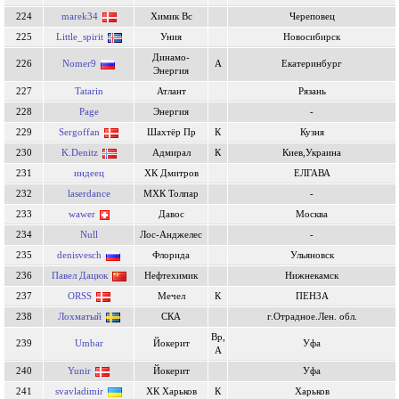
224
marek34
Химик Вс
Череповец
225
Little_spirit
Уния
Новосибирск
Динамо-
226
Nomer9
А
Екатеринбург
Энергия
227
Tatarin
Атлант
Рязань
228
Page
Энергия
-
229
Sergoffan
Шахтёр Пр
К
Кузня
230
K.Denitz
Адмирал
К
Киев,Украина
231
индеец
ХК Дмитров
ЕЛГАВА
232
laserdance
МХК Толпар
-
233
wawer
Давос
Москва
234
Null
Лос-Анджелес
-
235
denisvesch
Флорида
Ульяновск
236
Павел Дацюк
Нефтехимик
Нижнекамск
237
ORSS
Мечел
К
ПЕНЗА
238
Лохматый
СКА
г.Отрадное.Лен. обл.
Вр,
239
Umbar
Йокерит
Уфа
А
240
Yunir
Йокерит
Уфа
241
svavladimir
ХК Харьков
К
Xарьков