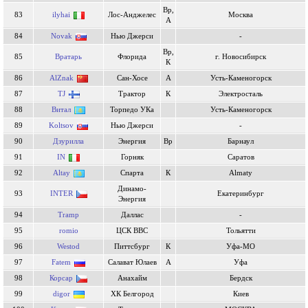
Вр,
83
ilyhai
Лос-Анджелес
Москва
А
84
Novak
Нью Джерси
-
Вр,
85
Вратарь
Флорида
г. Новосибирск
К
86
AlZnak
Сан-Хосе
А
Усть-Каменогорск
87
TJ
Трактор
К
Электросталь
88
Витал
Торпедо УКа
Усть-Каменогорск
89
Koltsov
Нью Джерси
-
90
Дзурилла
Энергия
Вр
Барнаул
91
IN
Горняк
Саратов
92
Altay
Спарта
К
Almaty
Динамо-
93
INTER
Екатеринбург
Энергия
94
Tramp
Даллас
-
95
romio
ЦСК ВВС
Тольятти
96
Westod
Питтсбург
К
Уфа-МО
97
Fatem
Салават Юлаев
А
Уфа
98
Корсар
Анахайм
Бердск
99
digor
ХК Белгород
Киев