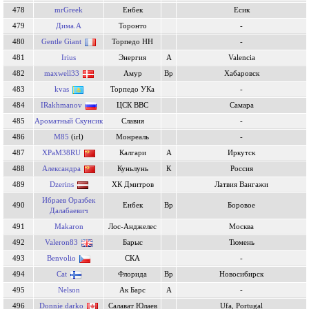
478
mrGreek
Енбек
Есик
479
Дима.А
Торонто
-
480
Gentle Giant
Торпедо НН
-
481
Irius
Энергия
А
Valencia
482
maxwell33
Амур
Вр
Хабаровск
483
kvas
Торпедо УКа
-
484
IRakhmanov
ЦСК ВВС
Самара
485
Ароматный Скунсик
Славия
-
486
M85
(irl)
Монреаль
-
487
XPaM38RU
Калгари
А
Иркутск
488
Александра
Куньлунь
К
Россия
489
Dzerins
ХК Дмитров
Латвия Вангажи
Ибраев Оразбек
490
Енбек
Вр
Боровое
Далабаевич
491
Makaron
Лос-Анджелес
Москва
492
Valeron83
Барыс
Тюмень
493
Benvolio
СКА
-
494
Cat
Флорида
Вр
Новосибирск
495
Nelson
Ак Барс
А
-
496
Donnie darko
Салават Юлаев
Ufa, Portugal