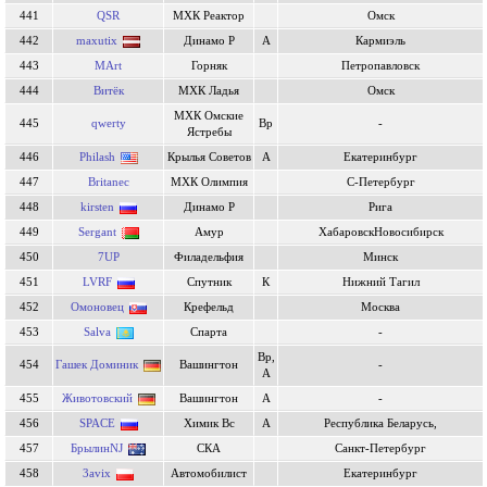
441
QSR
МХК Реактор
Омск
442
maxutix
Динамо Р
А
Кармиэль
443
MArt
Горняк
Петропавловск
444
Витёк
МХК Ладья
Омск
МХК Омские
445
qwerty
Вр
-
Ястребы
446
Philash
Крылья Советов
А
Екатеринбург
447
Britanec
МХК Олимпия
С-Петербург
448
kirsten
Динамо Р
Рига
449
Sergant
Амур
ХабаровскНовосибирск
450
7UP
Филадельфия
Минск
451
LVRF
Спутник
К
Нижний Тагил
452
Омоновец
Крефельд
Москва
453
Salva
Спарта
-
Вр,
454
Гашек Доминик
Вашингтон
-
А
455
Животовский
Вашингтон
А
-
456
SPACE
Химик Вс
А
Республика Беларусь,
457
БрылинNJ
СКА
Санкт-Петербург
458
3avix
Автомобилист
Екатеринбург