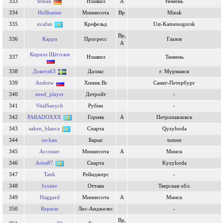
333
teman
Нэшвил
А
тюмень
334
Hellhamer
Миннесота
Вр
Minsk
335
avafan
Крефельд
Ust-Kamenogorsk
Вр,
336
Карри
Прогресс
Глазов
А
Кирилл Щёголев
337
Нэшвил
Тюмень
338
Докота63
Даллас
г. Мурманск
339
Andrew
Химик Вс
Санкт-Петербург
340
need_player
Детройт
-
341
VitalSanych
Рубин
-
342
PARADOXXX
Горняк
А
Петропавловск
343
saken_blanca
Спарта
Qyzylorda
344
us-han
Барыс
tumen
345
Accusser
Миннесота
А
Минск
346
Aries87
Спарта
Kyzylorda
347
Tank
Рейнджерс
-
348
foxiter
Оттава
Тверская обл.
349
Haggard
Миннесота
А
Минск
350
Reparar
Лос-Анджелес
-
Вр,