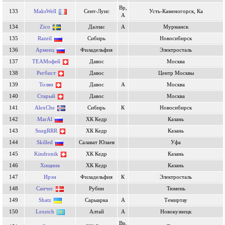
Вр,
133
MaksWell
Сент-Луис
Усть-Каменогорск, Ка
А
134
Zico
Даллас
А
Мурманск
135
Razeil
Сибирь
Новосибирск
136
Армеец
Филадельфия
Электросталь
137
TEAMофей
Давос
Москва
138
Регбист
Давос
Центр Москвы
139
Толян
Давос
А
Москва
140
Старый
Давос
Москва
141
AlexChe
Сибирь
К
Новосибирск
142
MarAl
ХК Кедр
Казань
143
SnegRRR
ХК Кедр
Казань
144
Skilled
Салават Юлаев
Уфа
145
Kindronik
ХК Кедр
Казань
146
Хищник
ХК Кедр
Казань
147
Ирэн
Филадельфия
К
Электросталь
148
Санчес
Рубин
Тюмень
149
Shatz
Сарыарка
А
Темиртау
150
Lexeich
Алтай
А
Новокузнецк
Вр,