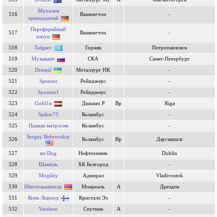
Мухолов
516
Вашингтон
-
тринадцатый
Переферийный
517
Вашингтон
-
клоун
518
Tafgaev
Горняк
Петропавловск
519
Музыкант
СКА
Санкт-Петербург
520
Dremel
Металлург НК
-
521
Sponsor
Рейнджерс
-
522
Sponsor1
Рейнджерс
-
523
Gobl1n
Динамо Р
Вр
Riga
524
Spiker75
Коламбус
-
525
Пьяная матросня
Коламбус
-
Sergey Bobrovskiy
526
Коламбус
Вр
Даугавпилс
527
mr.Dog
Нефтехимик
Dublin
528
Шамиль
ХК Белгород
-
529
Mogilny
Адмирал
Vladivostok
530
Шпетельшпахер
Монреаль
А
Дрезден
531
Конь Людоед
Кристалл Эл
-
532
Vareleso
Спутник
А
-