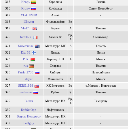
315
Игорь
Каролина
Рязань
316
Kronv
Крефельд
Санкт-Петербург
317
VLADIMIR
Алтай
-
318
Шимин
Филадельфия
Вр
-
319
Vital75
Барыс
А
Тюмень
Вр,
320
himik77
Химик Вс
Сыктывкар
А
321
Балмочных
Металлург МГ
А
Гомель
322
Diz-58
Дизель
Пенза
323
PiBi
Торпедо НН
А
Минск
324
rus
Спартак
Тюмень
325
Patriot1733
Сибирь
Новосибирск
326
slayer
Миннесота
К
Минск
327
SERG1968
ХК Белгород
Вр
с.Марёво , Новгородс
328
madssme
Рубин
Вр
Тюмень
Вр,
329
Гашек
Металлург НК
Темиртау
А
330
Бобби Орр
Нефтехимик
-
331
Вацлав Недорост
Металлург НК
-
332
Tuffguy
Металлург НК
-