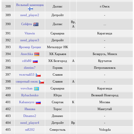
Вольный каменщик
388
Даллас
г.Омск
389
need_player2
Детройт
-
Вр,
390
Сейфти
Даллас
...
А
391
Vitawin
Сарыарка
Караганда
392
need_player3
Детройт
-
393
Яромир Грецки
Металлург НК
-
394
Anechka
ХК Харьков
Беларусь, Минск
395
cdfs80
ХК Белгород
А
Курчатов
396
dimtim7
Горняк
Петропавловск
397
толстый53
Славия
-
398
свирепый ежик
Славия
А
-
399
vovchan
Сарыарка
Караганда
400
Rybachenko
Югра
Великий Новгород
401
Kabaneyro
Спартак
К
Москва
402
Ивaшка
Торос
Мангутай
403
Dinamo2
Динамо
-
404
need_player4
Детройт
Вр
-
405
ss8202
Северсталь
Vologda