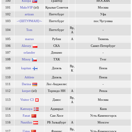
100
Knopa
Трактор
МОСКВА
101
MaksVIP
(irl)
Крылья Советов
Москва
102
artizan
Питтсбург
Уфа
103
-=[ШТУРМАН]=-
Питтсбург
пос.Чугуевка
Вр,
104
Tom
Питтсбург
-
А
105
maruo
Рубин
А
Тюмень
106
Alexey
СКА
Санкт-Петербург
107
orlander
Динамо
-
108
Mixey
ТХК
Tver
Вр,
109
kapitan
Дизель
Пенза
К
110
Athlete
Дизель
Пенза
111
Darina
Лос-Анджелес
-
112
kerpet
(irl)
Торпедо НН
А
Penza
Вр,
113
Visitor C3
Давос
Москва
А
114
Katrusya
Адмирал
Киев
115
Fanat
Сан-Хосе
Усть-Каменогорск
116
Nautilus
РБ Зальцбург
А
Moscow
Вр,
117
Ustas
Финикс
Усть-Каменогорск