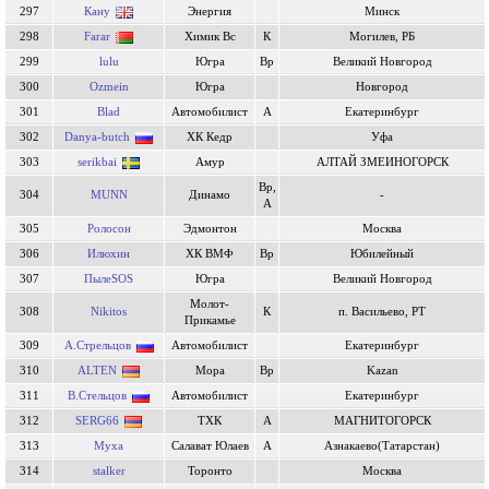
297
Кану
Энергия
Минск
298
Farar
Химик Вс
К
Могилев, РБ
299
lulu
Югра
Вр
Великий Новгород
300
Ozmein
Югра
Новгород
301
Blad
Автомобилист
А
Екатеринбург
302
Danya-butch
ХК Кедр
Уфа
303
serikbai
Амур
АЛТАЙ ЗМЕИНОГОРСК
Вр,
304
MUNN
Динамо
-
А
305
Ролосон
Эдмонтон
Москва
306
Илюхин
ХК ВМФ
Вр
Юбилейный
307
ПылеSOS
Югра
Великий Новгород
Молот-
308
Nikitos
К
п. Васильево, РТ
Прикамье
309
А.Стрельцов
Автомобилист
Екатеринбург
310
ALTEN
Мора
Вр
Kazan
311
В.Стельцов
Автомобилист
Екатеринбург
312
SERG66
ТХК
А
МАГНИТОГОРСК
313
Муха
Салават Юлаев
А
Азнакаево(Татарстан)
314
stalker
Торонто
Москва