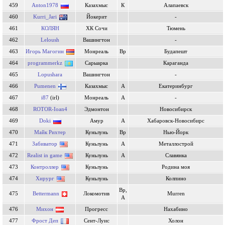
459
Anton1978
Казахмыс
К
Алапаевск
460
Kurri_Jari
Йокерит
-
461
КОЛЯН
ХК Сочи
Тюмень
462
Leloush
Вашингтон
-
463
Игорь Магогин
Монреаль
Вр
Будапешт
464
programmerkz
Сарыарка
Караганда
465
Lopushara
Вашингтон
-
466
Pumenen
Казахмыс
А
Екатеринбург
467
i87
(irl)
Монреаль
А
-
468
ROTOR-Ioan4
Эдмонтон
Новосибирск
469
Doki
Амур
А
Хабаровск-Новосибирc
470
Майк Рихтер
Куньлунь
Вр
Нью-Йорк
471
Забиватор
Куньлунь
А
Металлострой
472
Realist in game
Куньлунь
А
Славянка
473
Контроллер
Куньлунь
Родина моя
474
Хирург
Куньлунь
Колпино
Вр,
475
Bettermann
Локомотив
Murren
А
476
Михон
Прогресс
Нахабино
477
Фрост Деп
Сент-Луис
Холон