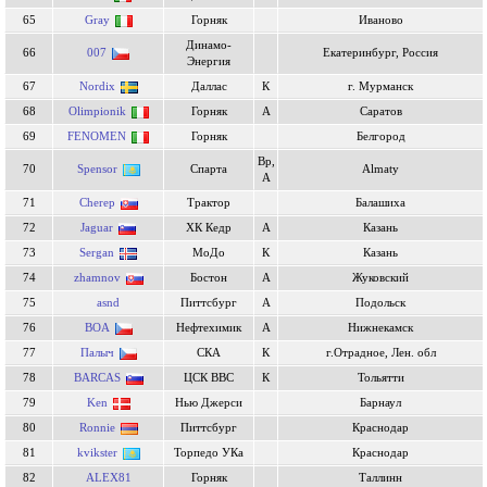
65
Gray
Горняк
Иваново
Динамо-
66
007
Екатеринбург, Россия
Энергия
67
Nordix
Даллас
К
г. Мурманск
68
Olimpionik
Горняк
А
Саратов
69
FENOMEN
Горняк
Белгород
Вр,
70
Spensor
Спарта
Almaty
А
71
Cherep
Трактор
Балашиха
72
Jaguar
ХК Кедр
А
Казань
73
Sergan
МоДо
К
Казань
74
zhamnov
Бостон
А
Жуковский
75
asnd
Питтсбург
А
Подольск
76
BOA
Нефтехимик
А
Нижнекамск
77
Палыч
СКА
К
г.Отрадное, Лен. обл
78
BARCAS
ЦСК ВВС
К
Тольятти
79
Ken
Нью Джерси
Барнаул
80
Ronnie
Питтсбург
Краснодар
81
kvikster
Торпедо УКа
Краснодар
82
ALEX81
Горняк
Таллинн