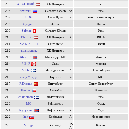
205
АНАТОЛИЙ
ХК Дмитров
-
206
Фунтик
Салават Юлаев
Вр
Уфа
207
fell62
Сент-Луис
К
Усть - Каменогорск
208
бродяга
Оттава
Пенза
209
Salmar
Салават Юлаев
Уфа
210
FENIKSS
ХК Дмитров
Вр
RIGA
211
Z A N E T T I
Сент-Луис
А
Рязань
212
прапорщик
ХК Дмитров
-
213
Alexx13
Металлург МГ
Moscow
214
J_E_P
Лада
Москва
215
N-kin
Филадельфия
А
Новосибирск
216
Дядя Фёдор
Торонто
Вр
МО
217
R.Dvorak
Питтсбург
Санкт-Петербург
218
Hunter
Анахайм
Тольятти
219
chameleon
Нефтехимик
Уфа
220
MC
Рейнджерс
Омск
221
Bryzgalov
Нефтехимик
Вр
Уфа
222
ligr
Крефельд
А
Новосибирск
Вр,
223
Mirage
ХК Кедр
Казань
А