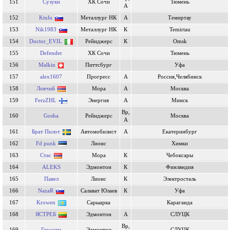
151
Сузуки
ХК Сочи
Тюмень
А
152
Ktulu
Металлург НК
А
Темиртау
153
Nik1983
Металлург НК
К
Temirtau
154
Doctor_EVIL
Рейнджерс
К
Omsk
155
Defender
ХК Сочи
Тюмень
156
Malkin
Питтсбург
Уфа
157
alex1607
Прогресс
А
Россия,Челябинск
158
Ловчий
Мора
А
Москва
159
FerzZHL
Энергия
А
Минск
Вр,
160
Gosha
Рейнджерс
Москва
А
161
Брат Пилот
Автомобилист
А
Екатеринбург
162
Fd punk
Лионс
Химки
163
Стас
Мора
К
Чебоксары
164
ALEKS
Эдмонтон
К
Финляндия
165
Павел
Лионс
К
Электросталь
166
NazaR
Салават Юлаев
К
Уфа
167
Krowen
Сарыарка
Караганда
168
ЯСТРЕБ
Эдмонтон
А
СЛУЦК
Вр,
169
Герасим
Эдмонтон
СЛУЦК