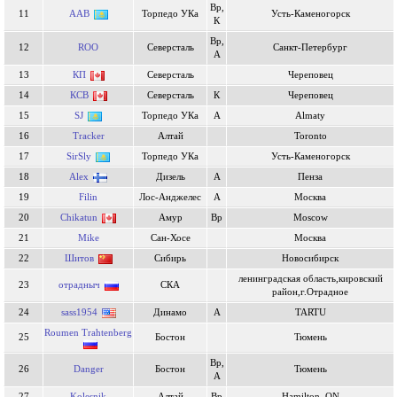
Вр,
11
AAB
Торпедо УКа
Усть-Каменогорск
К
Вр,
12
ROO
Северсталь
Cанкт-Петербург
А
13
КП
Северсталь
Череповец
14
КСВ
Северсталь
К
Череповец
15
SJ
Торпедо УКа
А
Almaty
16
Tracker
Алтай
Toronto
17
SirSly
Торпедо УКа
Усть-Каменогорск
18
Alex
Дизель
А
Пенза
19
Filin
Лос-Анджелес
А
Москва
20
Chikatun
Амур
Вр
Moscow
21
Mike
Сан-Хосе
Москва
22
Шитов
Сибирь
Новосибирск
ленинградская область,кировский
23
отрадныч
СКА
район,г.Отрадное
24
sass1954
Динамо
А
TARTU
Roumen Trahtenberg
25
Бостон
Тюмень
Вр,
26
Danger
Бостон
Тюмень
А
27
Kolesnik
Алтай
Вр
Hamilton, ON