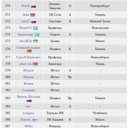
Динамо-
370
AlexK
А
Екатеринбург
Энергия
371
Леня
ХК Сочи
А
Тюмень
372
vms15
Спутник
А
Нижний Тагил
373
Nosta555
Крефельд
Новотроицк
374
Supertramp
Спарта
А
Алматы
375
AlexBLR
Даллас
Минск
Стальной рыцарь
376
Нэшвил
К
Тюмень
377
Сергей Климович
Крефельд
Новосибирск
378
joker-rus
Авангард
Пермь
379
Петров
Мечел
А
-
380
Иванов
Мечел
Вр
-
381
Волков
Мечел
-
382
Соловьев
Мечел
-
Виктор Щёголев
383
Нэшвил
Вр
Тюмень
384
dnv
Мечел
А
-
385
kungura
Торпедо НН
Челябинск
386
Diamon
ХК Харьков
А
Минск
387
Misha
Флорида
Новосибирск