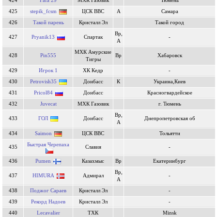
424
Fafa 29
МХК Газовик
Тюмень
425
stepik_fcsm
ЦСК ВВС
А
Самара
426
Такой парень
Кристалл Эл
Такой город
Вр,
427
Pryanik13
Спартак
-
А
МХК Амурские
428
Pin555
Вр
Хабаровск
Тигры
429
Игрок 1
ХК Кедр
-
430
Petrovish35
Донбасс
К
Украина,Киев
431
Pricol84
Донбасс
Красногвардейское
432
Juvecat
МХК Газовик
г. Тюмень
Вр,
433
ГОЛ
Донбасс
Днепропетровская об
А
434
Saimon
ЦСК ВВС
Тольятти
Быстрая Черепаха
435
Славия
-
436
Pumen
Казахмыс
Вр
Екатеринбург
Вр,
437
HIMURA
Адмирал
-
А
438
Поджог Сараев
Кристалл Эл
-
439
Рекорд Надоев
Кристалл Эл
-
440
Lecavalier
ТХК
Minsk