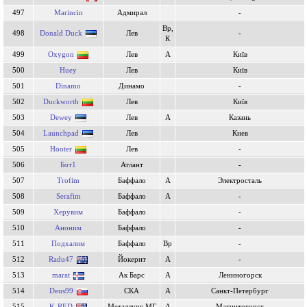
497
Marincin
Адмирал
-
Вр,
498
Donald Duck
Лев
-
К
499
Oxygon
Лев
А
Київ
500
Huey
Лев
Київ
501
Dinamo
Динамо
-
502
Duckworth
Лев
Київ
503
Dewey
Лев
А
Казань
504
Launchpad
Лев
Киев
505
Hooter
Лев
-
506
Бот1
Атлант
-
507
Trofim
Баффало
А
Электросталь
508
Serafim
Баффало
А
-
509
Херувим
Баффало
-
510
Аноним
Баффало
-
511
Подхалим
Баффало
Вр
-
512
Radu47
Йокерит
А
-
513
marat
Ак Барс
А
Лениногорск
514
Deus99
СКА
А
Санкт-Петербург
515
K-RED
Металлург МГ
А
Магнитогорск