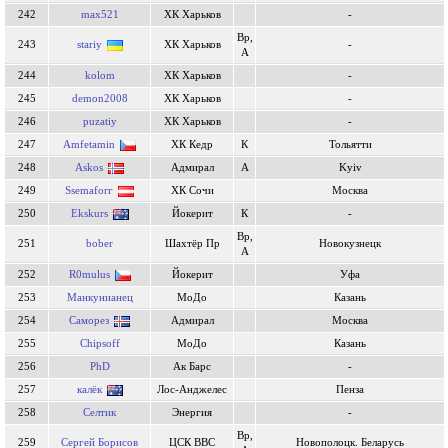
242
max521
ХК Харьков
-
Вр,
243
stariy
ХК Харьков
-
А
244
kolom
ХК Харьков
-
245
demon2008
ХК Харьков
-
246
puzatiy
ХК Харьков
-
247
Amfetamin
ХК Кедр
К
Тольятти
248
Askos
Адмирал
А
Kyiv
249
Ssemaforг
ХК Сочи
Москва
250
Ekskurs
Йокерит
К
-
Вр,
251
bober
Шахтёр Пр
Новокузнецк
А
252
R0mulus
Йокерит
Уфа
253
Манкунианец
МоДо
Казань
254
Саморез
Адмирал
Москва
255
Chipsoff
МоДо
Казань
256
PhD
Ак Барс
-
257
калёк
Лос-Анджелес
Пенза
258
Селтик
Энергия
-
Вр,
259
Сергей Борисов
ЦСК ВВС
Новополоцк. Беларусь