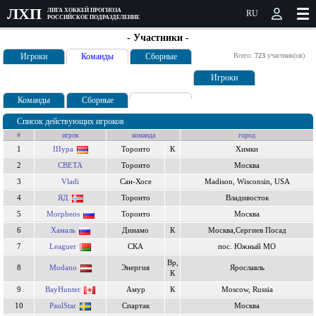
ЛXП
ЛИГА ХОККЕЙ ПРОГНОЗА
РОССИЙСКОЕ ПОДРАЗДЕЛЕНИЕ
- Участники -
Игроки
Команды
Сборные
Всего:
723
участник(ов)
Игроки
Команды
Сборные
Список действующих игроков
#
игрок
команда
город
1
IIIypa
Торонто
К
Химки
2
CBETA
Торонто
Москва
3
Vladi
Сан-Хосе
Madison, Wisconsin, USA
4
ЯД
Торонто
Владивосток
5
Morpheos
Торонто
Москва
6
Хамаль
Динамо
К
Москва,Сергиев Посад
7
Leaguer
СКА
пос. Южный МО
Вр,
8
Modano
Энергия
Ярославль
К
9
BayHunter
Амур
К
Moscow, Russia
10
PaulStar
Спартак
Москва