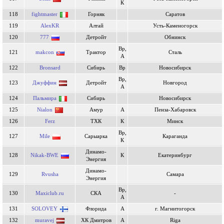
К
118
fightmaster
Горняк
Саратов
119
AlexKR
Алтай
Усть-Каменогорск
120
777
Детройт
Обнинск
Вр,
121
makcon
Трактор
Сталь
А
122
Bronsard
Сибирь
Вр
Новосибирск
Вр,
123
Джуффин
Детройт
Новгород
А
124
Пальмира
Сибирь
Новосибирск
125
Nialon
Амур
А
Пенза-Хабаровск
126
Ferz
ТХК
К
Минск
Вр,
127
Mile
Сарыарка
Караганда
К
Динамо-
128
Nikak-BWE
К
Екатеринбург
Энергия
Динамо-
129
Rvusha
Самара
Энергия
Вр,
130
Maxiclub.ru
СКА
-
А
131
SOLOVEY
Флорида
А
г. Магнитогорск
132
muravej
ХК Дмитров
А
Riga