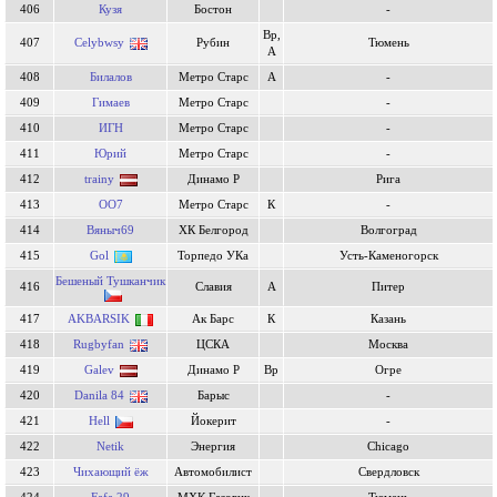
406
Кузя
Бостон
-
Вр,
407
Celybwsy
Рубин
Тюмень
А
408
Билалов
Метро Старс
А
-
409
Гимаев
Метро Старс
-
410
ИГН
Метро Старс
-
411
Юрий
Метро Старс
-
412
trainy
Динамо Р
Рига
413
OO7
Метро Старс
К
-
414
Вяныч69
ХК Белгород
Волгоград
415
Gol
Торпедо УКа
Усть-Каменогорск
Бешеный Тушканчик
416
Славия
А
Питер
417
AKBARSIK
Ак Барс
К
Казань
418
Rugbyfan
ЦСКА
Москва
419
Galev
Динамо Р
Вр
Огре
420
Danila 84
Барыс
-
421
Hell
Йокерит
-
422
Netik
Энергия
Chicago
423
Чихающий ёж
Автомобилист
Свердловск