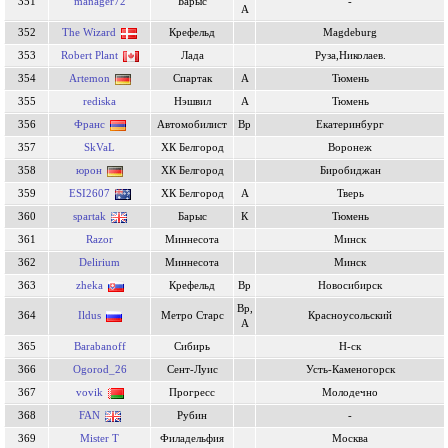
351
manager72
Барыс
-
А
352
The Wizard
Крефельд
Magdeburg
353
Robert Plant
Лада
Руза,Николаев.
354
Artemon
Спартак
А
Тюмень
355
rediska
Нэшвил
А
Тюмень
356
Франс
Автомобилист
Вр
Екатеринбург
357
SkVaL
ХК Белгород
Воронеж
358
юрон
ХК Белгород
Биробиджан
359
ESI2607
ХК Белгород
А
Тверь
360
spartak
Барыс
К
Тюмень
361
Razor
Миннесота
Минск
362
Delirium
Миннесота
Минск
363
zheka
Крефельд
Вр
Новосибирск
Вр,
364
Ildus
Метро Старс
Красноусольский
А
365
Barabanoff
Сибирь
Н-ск
366
Ogorod_26
Сент-Луис
Усть-Каменогорск
367
vovik
Прогресс
Молодечно
368
FAN
Рубин
-
369
Mister T
Филадельфия
Москва