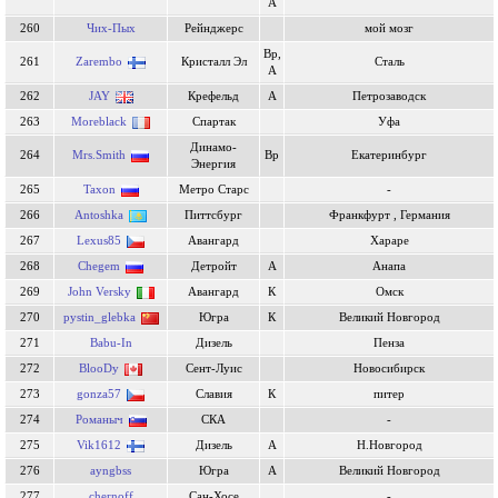
А
260
Чих-Пых
Рейнджерс
мой мозг
Вр,
261
Zarembo
Кристалл Эл
Cталь
А
262
JAY
Крефельд
А
Петрозаводск
263
Moreblack
Спартак
Уфа
Динамо-
264
Mrs.Smith
Вр
Екатеринбург
Энергия
265
Taxon
Метро Старс
-
266
Antoshka
Питтсбург
Франкфурт , Германия
267
Lexus85
Авангард
Хараре
268
Chegem
Детройт
А
Анапа
269
John Versky
Авангард
К
Омск
270
pystin_glebka
Югра
К
Великий Новгород
271
Babu-In
Дизель
Пенза
272
BlooDy
Сент-Луис
Новосибирск
273
gonza57
Славия
К
питер
274
Романыч
СКА
-
275
Vik1612
Дизель
А
Н.Новгород
276
ayngbss
Югра
А
Великий Новгород
277
chernoff
Сан-Хосе
-