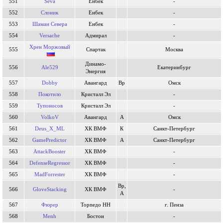
551
Seva
Енбек
-
552
Слoник
Енбек
-
553
Шaман Севера
Енбек
-
554
Versache
Адмирал
-
Хрен Моржовый
555
Спартак
Москва
Динамо-
556
Ale529
Екатеринбург
Энергия
557
Dobby
Авангард
Вр
Омск
558
Покотило
Кристалл Эл
-
559
Тупоносов
Кристалл Эл
-
560
VolkoV
Авангард
А
Омск
561
Deus_X_ML
ХК ВМФ
К
Санкт-Петербург
562
GamePredictor
ХК ВМФ
А
Санкт-Петербург
563
AttackBooster
ХК ВМФ
-
564
DefenseRegressor
ХК ВМФ
-
565
MadForrester
ХК ВМФ
-
Вр,
566
GloveStacking
ХК ВМФ
-
А
567
Фюрер
Торпедо НН
г. Пенза
568
Menh
Бостон
-