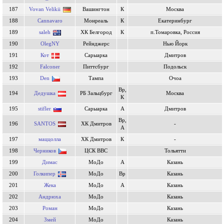
187
Vovan Velikii
Вашингтон
К
Москва
188
Cannavaro
Монреаль
К
Екатеринбург
189
saleh
ХК Белгород
К
п.Томаровка, Россия
190
OlegNY
Рейнджерс
Нью Йорк
191
Кот
Сарыарка
Дмитров
192
Falconer
Питтсбург
Подольск
193
Den
Тампа
Очоа
Вр,
194
Дедушка
РБ Зальцбург
Москва
К
195
stifler
Сарыарка
А
Дмитров
Вр,
196
SANTOS
ХК Дмитров
-
А
197
маццолла
ХК Дмитров
К
-
198
Черников
ЦСК ВВС
Тольятти
199
Димас
МоДо
А
Казань
200
Голкипер
МоДо
Вр
Казань
201
Жека
МоДо
А
Казань
202
Андрюха
МоДо
Казань
203
Роман
МоДо
Казань
204
Змей
МоДо
Казань