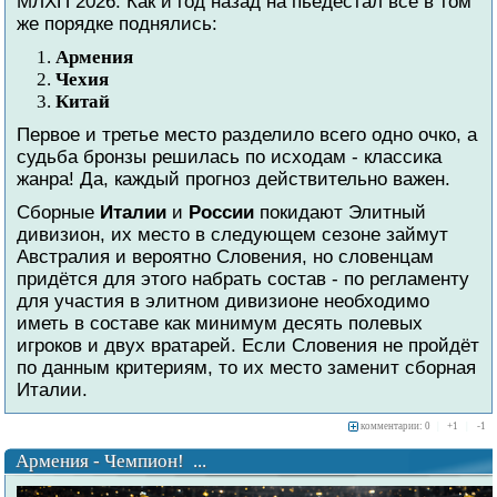
МЛХП 2026. Как и год назад на пьедестал всё в том
же порядке поднялись:
Армения
Чехия
Китай
Первое и третье место разделило всего одно очко, а
судьба бронзы решилась по исходам - классика
жанра! Да, каждый прогноз действительно важен.
Сборные
Италии
и
России
покидают Элитный
дивизион, их место в следующем сезоне займут
Австралия и вероятно Словения, но словенцам
придётся для этого набрать состав - по регламенту
для участия в элитном дивизионе необходимо
иметь в составе как минимум десять полевых
игроков и двух вратарей. Если Словения не пройдёт
по данным критериям, то их место заменит сборная
Италии.
комментарии: 0
|
+
1
|
-
1
Армения - Чемпион! ...