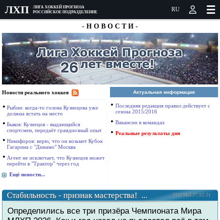
ЛXП
ЛИГА ХОККЕЙ ПРОГНОЗА
РОССИЙСКОЕ ПОДРАЗДЕЛЕНИЕ
- Н О В О С Т И -
Новости реального хоккея
Актуальная информация
Последняя редакция правил действует с
Рыбин: когда-то голова Кузнецова уже
сезона 2015/2016
должна встать на место
Вакансии в командах
Быков: Кузнецов - выдающийся
спортсмен, передаёт грандиозный опыт
Реальные результаты дня
Никифоров: верю, что он возьмет Кубок
Гагарина с "Динамо" Москва
Агент не исключает, что Кузнецов может
перейти в "Трактор" через год
Ещё новости...
Стабильность - признак мастерства! ...
2026 Май 27, 02:21
Определились все три призёра Чемпионата Мира