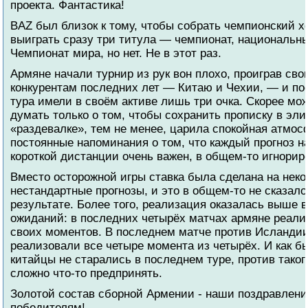
проекта. Фантастика!
BAZ был близок к тому, чтобы собрать чемпионский хе
выиграть сразу три титула — чемпионат, национальн
Чемпионат мира, но нет. Не в этот раз.
Армяне начали турнир из рук вон плохо, проиграв св
конкурентам последних лет — Китаю и Чехии, — и пос
тура имели в своём активе лишь три очка. Скорее мо
думать только о том, чтобы сохранить прописку в эли
«раздевалке», тем не менее, царила спокойная атмос
постоянные напоминания о том, что каждый прогноз н
короткой дистанции очень важен, в общем-то игнорир
Вместо осторожной игры ставка была сделана на нек
нестандартные прогнозы, и это в общем-то не сказало
результате. Более того, реализация оказалась выше 
ожиданий: в последних четырёх матчах армяне реал
своих моментов. В последнем матче против Исланди
реализовали все четыре момента из четырёх. И как б
китайцы не старались в последнем туре, против таког
сложно что-то предпринять.
Золотой состав сборной Армении - наши поздравлени
победителям!