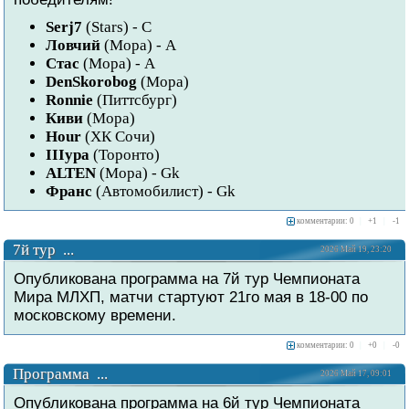
Serj7
(Stars) - C
Ловчий
(Мора) - A
Стас
(Мора) - A
DenSkorobog
(Мора)
Ronnie
(Питтсбург)
Киви
(Мора)
Hour
(ХК Сочи)
IIIypa
(Торонто)
ALTEN
(Мора) - Gk
Франс
(Автомобилист) - Gk
комментарии: 0
|
+
1
|
-
1
7й тур ...
2026 Май 19, 23:20
Опубликована программа на 7й тур Чемпионата
Мира МЛХП, матчи стартуют 21го мая в 18-00 по
московскому времени.
комментарии: 0
|
+
0
|
-
0
Программа ...
2026 Май 17, 09:01
Опубликована программа на 6й тур Чемпионата