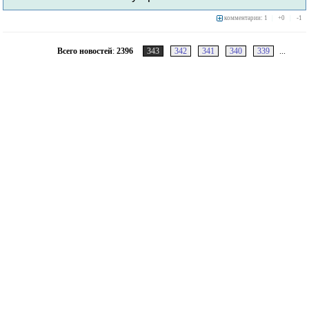
комментарии: 1
|
+
0
|
-
1
Всего новостей
:
2396
343
342
341
340
339
...