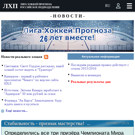
ЛXП
ЛИГА ХОККЕЙ ПРОГНОЗА
РОССИЙСКОЕ ПОДРАЗДЕЛЕНИЕ
- Н О В О С Т И -
Новости реального хоккея
Актуальная информация
Последняя редакция правил действует с
Светлаков: Скотт Гордон рассказал, какой
сезона 2015/2016
хоккей хочет видеть в "Тракторе"
Вакансии в командах
Канцеров - первый в рейтинге
проспектов "Чикаго" по версии сайта
Реальные результаты дня
НХЛ
Источник: Энтони Камара заработает в
"Адмирале" 30 млн рублей за сезон
Форвард "Ак Барса" Замалтдинов: буду
ждать шанса и кусаться
Ещё новости...
Стабильность - признак мастерства! ...
2026 Май 27, 02:21
Определились все три призёра Чемпионата Мира