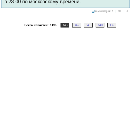
в 23-00 по московскому времени.
комментарии: 1
|
+
0
|
-
1
Всего новостей
:
2396
343
342
341
340
339
...