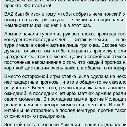
проекта. Фантастика!
BAZ был близок к тому, чтобы собрать чемпионский хе
выиграть сразу три титула — чемпионат, национальн
Чемпионат мира, но нет. Не в этот раз.
Армяне начали турнир из рук вон плохо, проиграв св
конкурентам последних лет — Китаю и Чехии, — и пос
тура имели в своём активе лишь три очка. Скорее мо
думать только о том, чтобы сохранить прописку в эли
«раздевалке», тем не менее, царила спокойная атмос
постоянные напоминания о том, что каждый прогноз н
короткой дистанции очень важен, в общем-то игнорир
Вместо осторожной игры ставка была сделана на нек
нестандартные прогнозы, и это в общем-то не сказало
результате. Более того, реализация оказалась выше 
ожиданий: в последних четырёх матчах армяне реал
своих моментов. В последнем матче против Исланди
реализовали все четыре момента из четырёх. И как б
китайцы не старались в последнем туре, против таког
сложно что-то предпринять.
Золотой состав сборной Армении - наши поздравлени