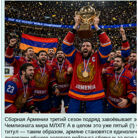
Cборная Армении третий сезон подряд завоёвывает з
Чемпионата мира МЛХП! А в целом это уже пятый (!)
титул — таким образом, армяне становятся единоли
лидерами общего золотого рейтинга сборных за всю 