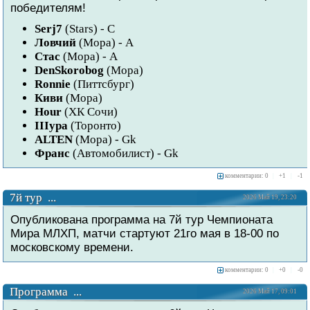
победителям!
Serj7
(Stars) - C
Ловчий
(Мора) - A
Стас
(Мора) - A
DenSkorobog
(Мора)
Ronnie
(Питтсбург)
Киви
(Мора)
Hour
(ХК Сочи)
IIIypa
(Торонто)
ALTEN
(Мора) - Gk
Франс
(Автомобилист) - Gk
комментарии: 0
|
+
1
|
-
1
7й тур ...
2026 Май 19, 23:20
Опубликована программа на 7й тур Чемпионата
Мира МЛХП, матчи стартуют 21го мая в 18-00 по
московскому времени.
комментарии: 0
|
+
0
|
-
0
Программа ...
2026 Май 17, 09:01