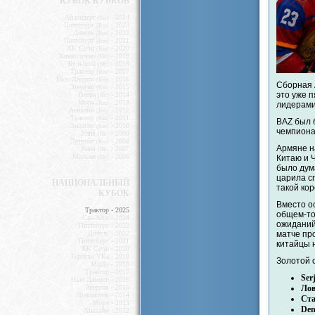
КУБОК КУБКОВ
Айлендерс
- 2024
(Blr)
Питтсбург
- 2023
(Rus)
Дизель
- 2022
(Rus)
Питтсбург
- 2021
(Rus)
ХК Сочи
- 2020
(Rus)
Химволокно
- 2019
(Blr)
Бульдогз
- 2018
(Blr)
Трактор
- 2017
(Rus)
Нью Джерси
- 2016
(Rus)
Cборная 
Энергия
- 2015
(Rus)
это уже 
Ветра
- 2014
(Blr)
Мора
- 2013
(Rus)
лидерами
Анахайм
- 2012
(Rus)
Трактор
- 2011
(Rus)
BAZ был б
Энергия
- 2010
(Rus)
чемпионат
Уния
- 2009
(Blr)
Детройт
- 2008
(Rus)
Армяне н
Уния
- 2007
(Blr)
Мальме
- 2006
Китаю и Ч
(Blr)
было дума
царила с
НАЦИОНАЛЬНЫЙ
такой ко
КУБОК
Вместо о
Трактор - 2025
общем-то
Сан-Хосе - 2024
ожиданий
Питтсбург - 2023
Дизель - 2022
матче пр
Питтсбург - 2021
китайцы 
ХК Сочи - 2020
Торпедо УКа - 2019
Золотой 
МоДо - 2018
Трактор - 2017
Ser
Нью Джерси - 2016
Энергия - 2015
Ло
Локомотив - 2014
Ста
Мора - 2013
Den
Анахайм - 2012