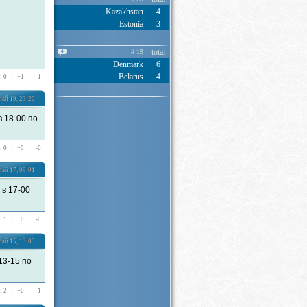
Kazakhstan
4
Estonia
3
total
# 19
4
Denmark
6
Belarus
4
: 0
|
+
1
|
-
1
ай 19, 23:20
 18-00 по
: 0
|
+
0
|
-
0
ай 17, 09:01
в 17-00
: 1
|
+
0
|
-
0
ай 15, 13:03
13-15 по
: 2
|
+
0
|
-
1