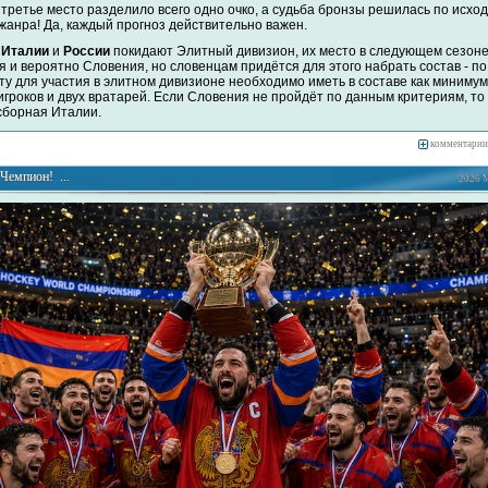
третье место разделило всего одно очко, а судьба бронзы решилась по исход
 жанра! Да, каждый прогноз действительно важен.
е
Италии
и
России
покидают Элитный дивизион, их место в следующем сезоне
я и вероятно Словения, но словенцам придётся для этого набрать состав - по
ту для участия в элитном дивизионе необходимо иметь в составе как минимум
игроков и двух вратарей. Если Словения не пройдёт по данным критериям, то
сборная Италии.
комментарии
Чемпион! ...
2026 М