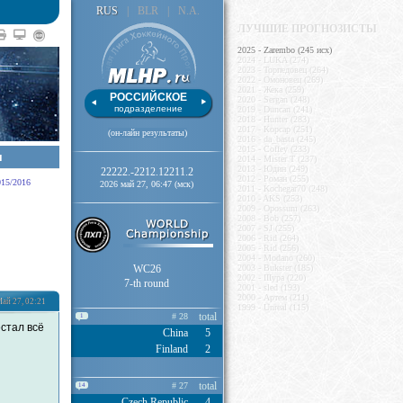
RUS
|
BLR
|
N.A.
ЛУЧШИЕ ПРОГНОЗИСТЫ
2025 - Zarembo (245 исх)
2024 - LUKA (274)
2023 - Торпедовец (264)
2022 - Омоновец (269)
2021 - Жека (259)
РОССИЙСКОЕ
2020 - Sergan (248)
подразделение
2019 - Duncan (241)
2018 - Hunter (283)
2017 - Корсар (251)
(он-лайн результаты)
2016 - da_basta (245)
2015 - Coffey (233)
я
2014 - Mister T (237)
2013 - Юдин (249)
22222.-2212.12211.2
2012 - Роман (255)
015/2016
2026 май 27, 06:47 (мск)
2011 - Kochegar70 (248)
2010 - AKS (253)
2009 - Opossum (263)
2008 - Bob (257)
2007 - SJ (255)
2006 - Rid (264)
2005 - Rid (256)
2004 - Modano (260)
WC26
2003 - Bukster (185)
2002 - IIIypa (220)
7-th round
2001 - sled (193)
2000 - Артем (211)
ай 27, 02:21
1999 - Unreal (115)
total
# 28
1
стал всё
China
5
Finland
2
total
# 27
14
Czech Republic
4