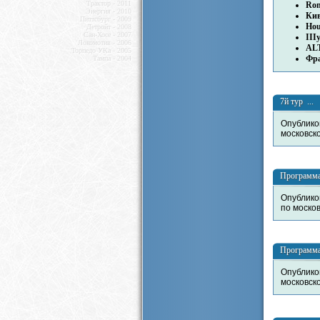
Трактор - 2011
Ron
Энергия - 2010
Ки
Питтсбург - 2009
Ho
Детройт - 2008
Сан-Хосе - 2007
III
Локомотив - 2006
AL
Торпедо УКа - 2005
Фр
Тампа - 2004
7й тур ...
Опублико
московск
Программа
Опублико
по моско
Программа
Опублико
московск