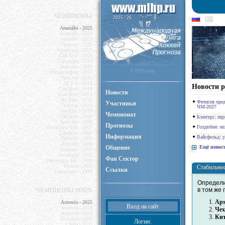
ЧЕМПИОНЫ
2025 / 26
Анахайм - 2025
Анахайм - 2024
Анахайм - 2023
Трактор - 2022
Крефельд - 2021
Сан-Хосе - 2020
Сарыарка - 2019
Анахайм - 2018
C 1999 года
Филадельфия - 2017
Трактор - 2016
ЦСКА - 2015
Новости р
Сан-Хосе - 2014
Новости
Сан-Хосе - 2013
Ак Барс - 2012
Фетисов пред
Участники
Трактор - 2011
ЧМ-2027
Ак-Барс - 2010
Чемпионат
Сан-Хосе - 2009
Блюгерс: пе
Анахайм - 2008
Прогнозы
Голдобин: ещ
Металлург НК - 2007
Сан-Хосе - 2006
Информация
Вайсфельд: у
Торонто - 2005
Детройт - 2004
Общение
Ещё новост
Баффало - 2003
Авангард - 2002
Фан Сектор
Металлург НК - 2001
Оттава - 2000
Стабильнос
Ссылки
Северсталь - 1999
Определи
в том же 
ЧЕМПИОНЫ МИРА
Ар
Armenia - 2025
Вход на сайт
Armenia - 2024
Че
Armenia - 2023
Ки
Slovakia - 2022
Логин:
China - 2021