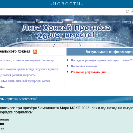
- Н О В О С Т И -
еального хоккея
Актуальная информаци
положил, с чем связан недопуск России до
Последняя редакция правил действует с сезона 2
Вакансии в командах
рвых номеров драфта всегда окружают шумиха
Реальные результаты дня
е боятся россиян допускать
 СКА очень сильный тренерский состав
и...
ть - признак мастерства! ...
2026 М
лись все три призёра Чемпионата Мира МЛХП 2026. Как и год назад на пьеде
порядке поднялись:
мения
хия
тай