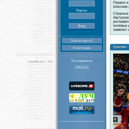
Первое и 
Finland - 2018
Finland - 2017
классика
China - 2016
Пароль:
China - 2015
Сборны
Italy - 2014
Австрали
China - 2013
регламен
Armenia - 2012
Switzerland - 2011
полевых 
Iceland - 2010
заменит 
Switzerland - 2009
Czech Rep. - 2008
Czech Rep. - 2007
Забыли пароль?
Armenia - 2006
Italy - 2005
Армения - 
Регистрация
КУБОК ЧЕМПИОНОВ
Посещаемость
Анахайм
- 2025
(Rus)
Canucks
- 2024
(N.A.)
28856269
Трактор
- 2023
(Rus)
Kings
- 2022
(N.A.)
Coyotes
- 2021
(N.A.)
Дизель
- 2020
(Rus)
Анахайм
- 2019
(Rus)
Penguins
- 2018
(N.A.)
Flyers
- 2017
(N.A.)
Penguins
- 2016
(N.A.)
Филадельфия
- 2015
(Rus)
Сан-Хоcе
- 2014
(Rus)
Panthers
- 2013
(N.A.)
Трактор
- 2012
(Rus)
Динамо Мн
- 2011
(Blr)
Анахайм
- 2010
(Rus)
ХВ-71
- 2009
(Blr)
Сан-Хоcе
- 2008
(Rus)
Анахайм
- 2007
(Rus)