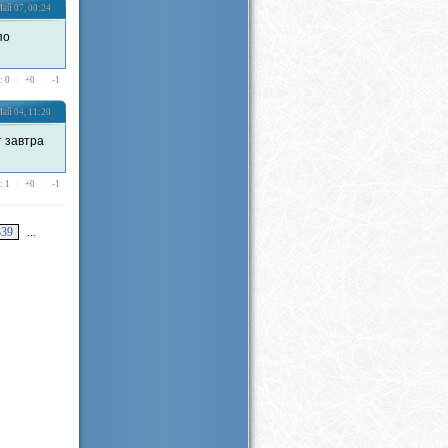
ай 07, 00:24
по
: 0
|
+
0
|
-
1
ай 04, 11:20
 завтра
: 1
|
+
0
|
-
1
339
...