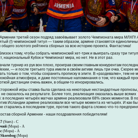
Армении третий сезон подряд завоёвывает золото Чемпионата мира МЛХП! 
пятый (!) чемпионский титул — таким образом, армяне становятся единоличн
 общего золотого рейтинга сборных за всю историю проекта. Фантастика!
лизок к тому, чтобы собрать чемпионский хет-трик и выиграть сразу три титу
, национальный Кубок и Чемпионат мира, но нет. Не в этот раз.
ачали турнир из рук вон плохо, проиграв своим главным конкурентам последн
ехии, — и после третьего тура имели в своём активе лишь три очка. Скорее 
ть только о том, чтобы сохранить прописку в элите. В «раздевалке», тем не 
покойная атмосфера, и даже постоянные напоминания о том, что каждый про
роткой дистанции очень важен, в общем-то игнорировались.
сторожной игры ставка была сделана на некоторые нестандартные прогнозы, 
 не сказалось на результате. Более того, реализация оказалась выше всяких
: в последних четырёх матчах армяне реализовали 68% своих моментов. В п
отив Исландии армяне реализовали все четыре момента из четырёх. И как бы
не старались в последнем туре, против такого фарта сложно что-то предприня
состав сборной Армении - наши поздравления победителям!
j7
(Stars) - C
вчий
(Мора) - A
с
(Мора) - A
Skorobog
(Мора)