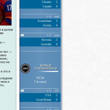
Ukraine
3
Canada
4
total
# 26
Switzerland
3
Austria
4
А в целом
ыми
total
# 25
5
Slovenia
3
ла —
Australia
4
их лет —
можно
менее,
гноз на
и это в
WC26
оследнем
7-th round
 чехи и
ть.
OT
# 21
6
USA
5
Great Britain
6
total
# 20