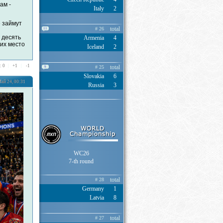
ам -
Italy
2
 займут
total
# 26
11
 десять
Armenia
4
 их место
Iceland
2
: 0
|
+
1
|
-
1
total
# 25
9
Slovakia
6
ай 24, 00:31
Russia
3
WC26
7-th round
total
# 28
Germany
1
Latvia
8
total
# 27