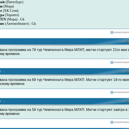
nie
(Питтсбург)
ви
(Мора)
ur
(ХК Сочи)
ypa
(Торонто)
TEN
(Мора) - Gk
анс
(Автомобилист) - Gk
комментарии
2026 М
вана программа на 7й тур Чемпионата Мира МЛХП, матчи стартуют 21го мая в
ому времени.
комментарии
 ...
2026 М
вана программа на 6й тур Чемпионата Мира МЛХП. Матчи стартуют 18-го мая 
вскому времени
комментарии
 ...
2026 М
вана программа на 5й тур Чемпионата Мира МЛХП. Матчи стартуют завтра в 
ому времени
комментарии