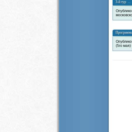
3-й тур ...
Опублико
московск
Программа 
Опублико
(5го мая)